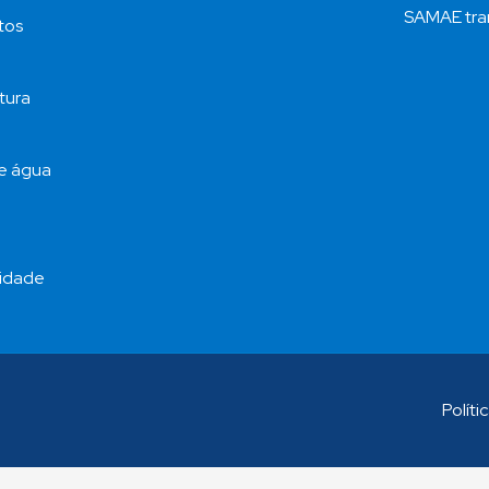
SAMAE tra
tos
tura
de água
ridade
Políti