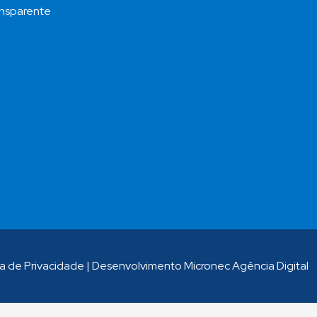
nsparente
ca de Privacidade
|
Desenvolvimento Micronec Agência Digital