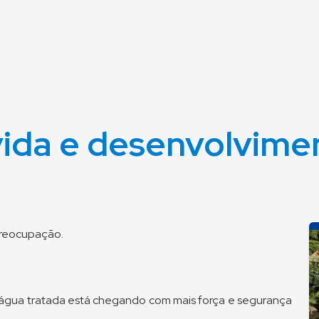
vida e desenvolvime
preocupação.
 a água tratada está chegando com mais força e segurança