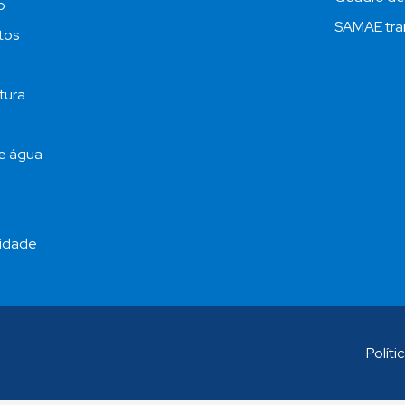
o
SAMAE tra
tos
tura
de água
ridade
Políti