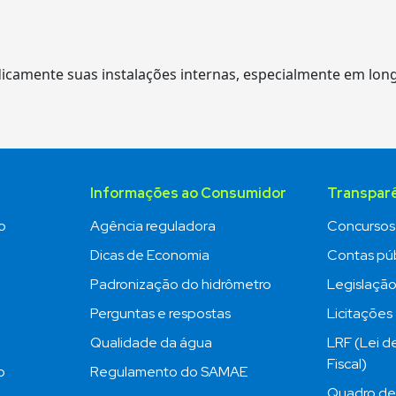
odicamente suas instalações internas, especialmente em lon
Informações ao Consumidor
Transpar
o
Agência reguladora
Concursos
Dicas de Economia
Contas púb
Padronização do hidrômetro
Legislaçã
Perguntas e respostas
Licitações
Qualidade da água
LRF (Lei d
Fiscal)
o
Regulamento do SAMAE
Quadro de