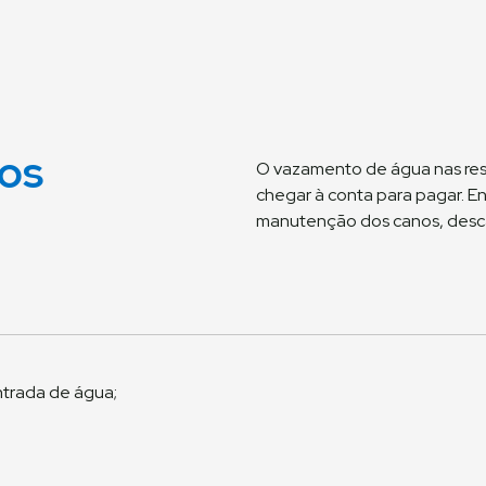
tos
O vazamento de água nas res
chegar à conta para pagar. En
manutenção dos canos, descar
ntrada de água;