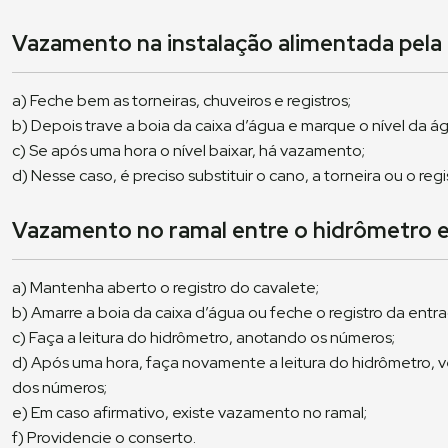
Vazamento na instalação alimentada pela 
a) Feche bem as torneiras, chuveiros e registros;
b) Depois trave a boia da caixa d’água e marque o nível da á
c) Se após uma hora o nível baixar, há vazamento;
d) Nesse caso, é preciso substituir o cano, a torneira ou o regi
Vazamento no ramal entre o hidrômetro e 
a) Mantenha aberto o registro do cavalete;
b) Amarre a boia da caixa d’água ou feche o registro da entra
c) Faça a leitura do hidrômetro, anotando os números;
d) Após uma hora, faça novamente a leitura do hidrômetro,
dos números;
e) Em caso afirmativo, existe vazamento no ramal;
f) Providencie o conserto.