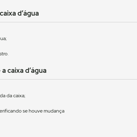
caixa d’água
gua;
stro.
a caixa d’água
da da caixa;
 verificando se houve mudança