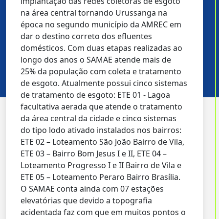
implantação das redes coletoras de esgoto
na área central tornando Urussanga na
época no segundo município da AMREC em
dar o destino correto dos efluentes
Nosso propósito é garantir que nossos clientes
domésticos. Com duas etapas realizadas ao
tenham saneamento básico de qualidade.
longo dos anos o SAMAE atende mais de
25% da população com coleta e tratamento
de esgoto. Atualmente possui cinco sistemas
de tratamento de esgoto: ETE 01 - Lagoa
facultativa aerada que atende o tratamento
da área central da cidade e cinco sistemas
do tipo lodo ativado instalados nos bairros:
ETE 02 – Loteamento São João Bairro de Vila,
ETE 03 – Bairro Bom Jesus I e II, ETE 04 –
Loteamento Progresso I e II Bairro de Vila e
ETE 05 – Loteamento Peraro Bairro Brasília.
O SAMAE conta ainda com 07 estações
elevatórias que devido a topografia
acidentada faz com que em muitos pontos o